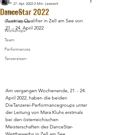
Alle
27. Apr. 2022
2 Min. Lesezeit
DanceStar 2022
Allgemein
Austrian Qualifier in Zell am See von 
Gewinnspiele
21. - 24. April 2022
Workshops
Team
Performances
Tanzereisen
Am vergangen Wochenende, 21. - 24. 
April 2022, haben die beiden  
DieTanzerei-Performancegroups unter 
der Leitung von Mara Kluhs erstmals 
bei den österreichischen 
Meisterschaften des DanceStar-
Wettbewerbs in Zell am See 