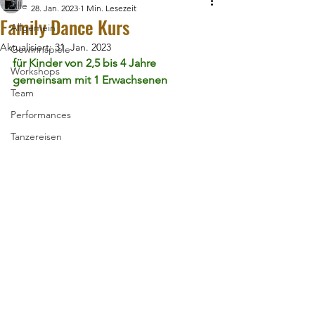
Alle
28. Jan. 2023
1 Min. Lesezeit
Family Dance Kurs
Allgemein
Aktualisiert:
31. Jan. 2023
Gewinnspiele
für Kinder von 2,5 bis 4 Jahre 
Workshops
gemeinsam mit 1 Erwachsenen 
Team
Performances
Tanzereisen