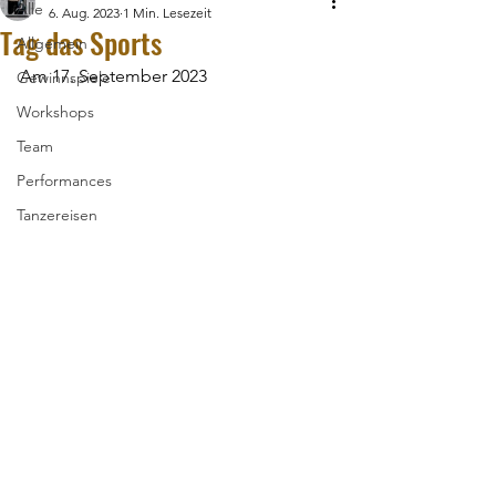
Alle
6. Aug. 2023
1 Min. Lesezeit
Tag das Sports
Allgemein
Am 17. September 2023
Gewinnspiele
Workshops
Team
Performances
Tanzereisen